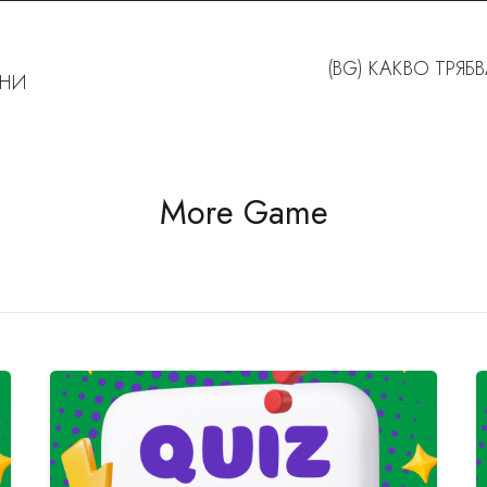
(BG) КАКВО ТРЯ
ЕНИ
More Game